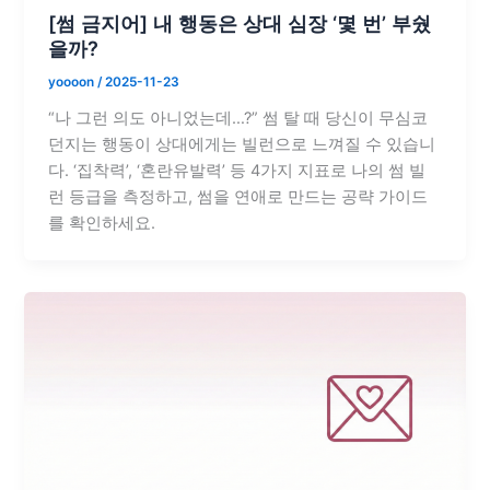
[썸 금지어] 내 행동은 상대 심장 ‘몇 번’ 부쉈
을까?
yoooon
/
2025-11-23
“나 그런 의도 아니었는데…?” 썸 탈 때 당신이 무심코
던지는 행동이 상대에게는 빌런으로 느껴질 수 있습니
다. ‘집착력’, ‘혼란유발력’ 등 4가지 지표로 나의 썸 빌
런 등급을 측정하고, 썸을 연애로 만드는 공략 가이드
를 확인하세요.