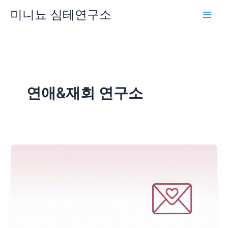
콘
미니뇨 심테연구소
텐
츠
로
건
너
뛰
연애&재회 연구소
기