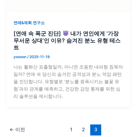
연애&재회 연구소
[연애 속 폭군 진단]
내가 연인에게 ‘가장
무서운 상대’인 이유? 숨겨진 분노 유형 테스
트
yoooon
/
2025-11-19
나는 활화산 표출형일까, 아니면 조용한 내파형 침묵자
일까? 연애 속 당신의 숨겨진 공격성과 분노 억압 패턴
을 진단합니다. 유형별로 ‘분노를 증폭시키는 불꽃 유
형’과의 관계를 예측하고, 건강한 감정 통제를 위한 심
리 솔루션을 제시합니다.
←
이전
1
2
3