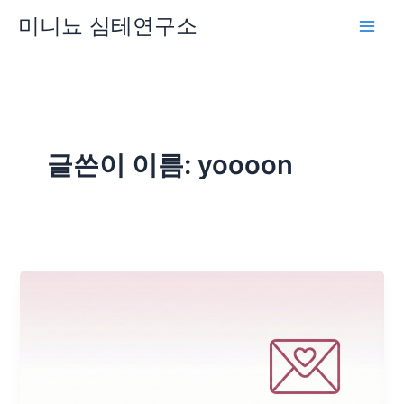
콘
미니뇨 심테연구소
텐
츠
로
건
너
뛰
글쓴이 이름: yoooon
기