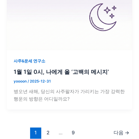
사주&운세 연구소
1월 1일 0시, 나에게 올 ‘고백의 메시지’
yoooon
/
2025-12-31
병오년 새해, 당신의 사주팔자가 가리키는 가장 강력한
행운의 방향은 어디일까요?
1
2
…
9
다음
→