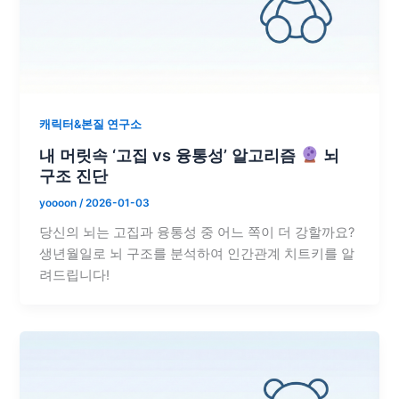
캐릭터&본질 연구소
내 머릿속 ‘고집 vs 융통성’ 알고리즘
뇌
구조 진단
yoooon
/
2026-01-03
당신의 뇌는 고집과 융통성 중 어느 쪽이 더 강할까요?
생년월일로 뇌 구조를 분석하여 인간관계 치트키를 알
려드립니다!