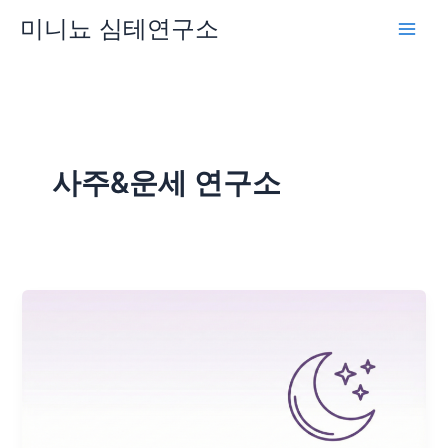
콘
미니뇨 심테연구소
텐
츠
로
건
너
뛰
사주&운세 연구소
기