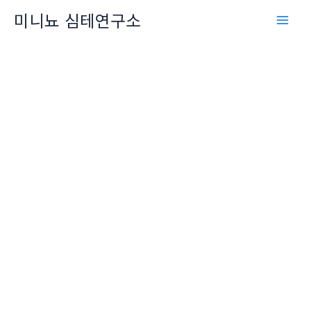
콘
미니뇨 심테연구소
텐
츠
로
건
너
뛰
기