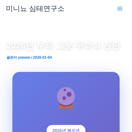
콘
미니뇨 심테연구소
텐
츠
로
건
너
2026년 부의 그릇 무의식 진단
뛰
기
글쓴이
yoooon
/
2026-01-04
2026년 병오년