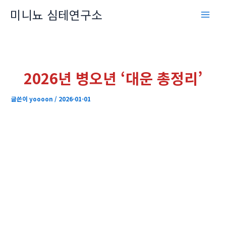
콘
미니뇨 심테연구소
텐
츠
로
건
너
2026년 병오년 ‘대운 총정리’
뛰
기
글쓴이
yoooon
/
2026-01-01