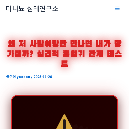
콘
미니뇨 심테연구소
텐
츠
로
건
너
왜 저 사람이랑만 만나면 내가 망
뛰
기
가질까? 심리적 흡혈귀 관계 테스
트
글쓴이
yoooon
/
2025-11-26