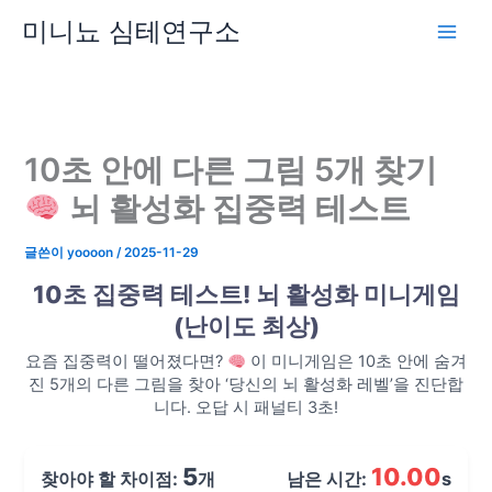
콘
미니뇨 심테연구소
텐
츠
로
건
너
뛰
10초 안에 다른 그림 5개 찾기
기
뇌 활성화 집중력 테스트
글쓴이
yoooon
/
2025-11-29
10초 집중력 테스트! 뇌 활성화 미니게임
(난이도 최상)
요즘 집중력이 떨어졌다면?
이 미니게임은 10초 안에 숨겨
진 5개의 다른 그림을 찾아 ‘당신의 뇌 활성화 레벨’을 진단합
니다. 오답 시 패널티 3초!
5
10.00
찾아야 할 차이점:
개
남은 시간:
s