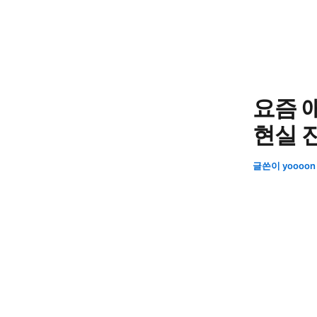
콘
텐
츠
로
건
너
요즘 
뛰
현실 
기
글쓴이
yoooo