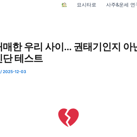
묘시타로
사주&운세 연
애매한 우리 사이… 권태기인지 아
진단 테스트
n
/
2025-12-03