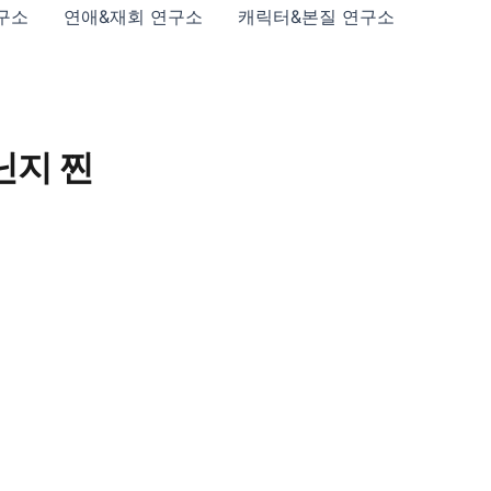
구소
연애&재회 연구소
캐릭터&본질 연구소
닌지 찐