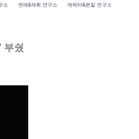
구소
연애&재회 연구소
캐릭터&본질 연구소
’ 부쉈