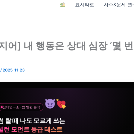
묘시타로
사주&운세 연
지어] 내 행동은 상대 심장 ‘몇 번
n
/
2025-11-23
심테연구소 · 썸 빌런 분석
썸 탈 때 나도 모르게 쓰는
빌런 모먼트 등급 테스트