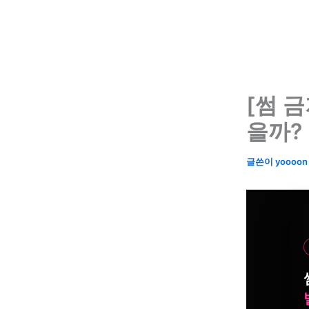
콘
텐
츠
로
건
너
[썸 금
뛰
을까?
기
글쓴이
yoooo