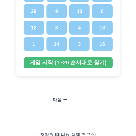
20
9
10
6
콘
텐
츠
12
8
4
18
로
건
1
14
3
16
너
뛰
게임 시작 (1~20 순서대로 찾기)
기
다음
저작권 [미니뇨 심테 연구소]