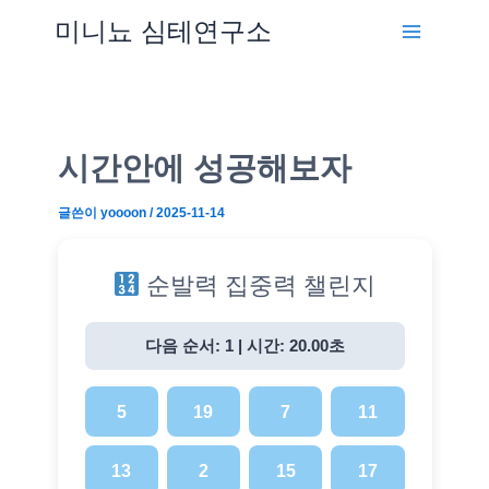
미니뇨 심테연구소
시간안에 성공해보자
글쓴이
yoooon
/
2025-11-14
순발력 집중력 챌린지
다음 순서: 1
|
시간: 20.00초
5
19
7
11
13
2
15
17