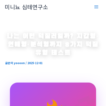
콘
미니뇨 심테연구소
텐
츠
로
건
너
나는 어떤 덕질러일까? 지갑형·
뛰
기
연애형·분석형까지 8가지 덕질
유형 테스트
글쓴이
yoooon
/
2025-12-01