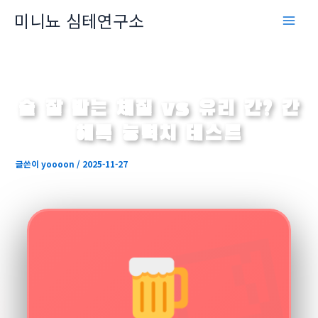
콘
미니뇨 심테연구소
텐
츠
로
건
너
술 잘 받는 체질 vs 유리 간? 간
뛰
기
해독 능력치 테스트
글쓴이
yoooon
/
2025-11-27